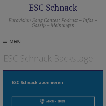
ESC Schnack
Eurovision Song Contest Podcast – Infos –
Gossip – Meinungen
Menü
Zum
ESC Schnack Backstage
Inhalt
springen
ESC Schnack abonnieren