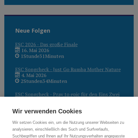
Neue Folgen
ESC 2026 - Das große Finale
16. Mai 2026
1Stunde31Minuten
ESC Songcheck - Just Go Rumba Mother Nature
4. Mai 2026
2Stunden34Minuten
ESC Songcheck - Pray to epic für den Eins Zwei
Drei Superstar?
27. April 2026
Wir verwenden Cookies
2Stunden40Minuten
Wir setzen Cookies ein, um die Nutzung unserer Webseiten zu
analysieren, einschließlich des Such und Surfverlaufs,
Suchbegriffen und Ihnen auf Ihr Nutzungsverhalten angepasste