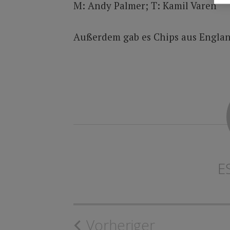
M: Andy Palmer; T: Kamil Varen
Außerdem gab es Chips aus Englan
E
Beitragsnavigat
Vorheriger