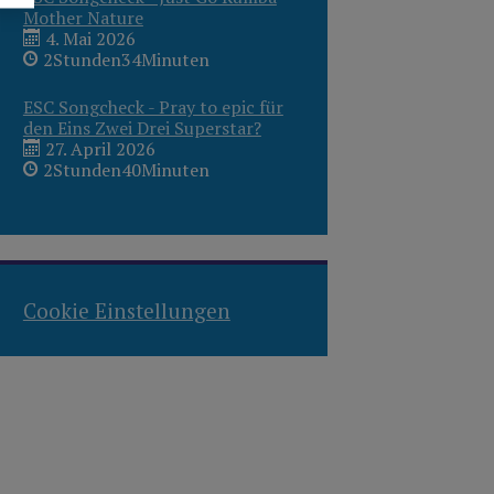
Mother Nature
4. Mai 2026
2Stunden34Minuten
ESC Songcheck - Pray to epic für
den Eins Zwei Drei Superstar?
27. April 2026
2Stunden40Minuten
Cookie Einstellungen