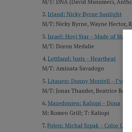
M/T: DNA (David Musumeci, Anthon
Irland: Nicky Byrne Sunlight
M/T: Nicky Byrne, Wayne Hector,
Israel: Hovi Star – Made of Stars
M/T: Doron Medalie
Lettland: Justs – Heartbeat
M/T: Aminata Savadogo
Litauen: Donny Montell – I’ve B
M/T: Jonas Thander, Beatrice Robe
Mazedonien: Kaliopi – Dona
M: Romeo Grill; T: Kaliopi
Polen: Michał Szpak – Color Of Y