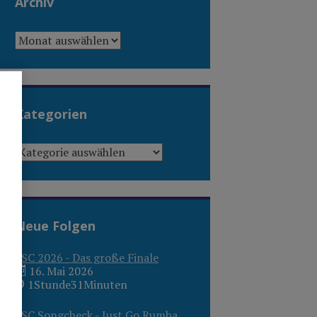
Archiv
ARCHIV
Kategorien
KATEGORIEN
Neue Folgen
ESC 2026 - Das große Finale
16. Mai 2026
1Stunde31Minuten
ESC Songcheck - Just Go Rumba