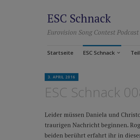
ESC Schnack
Eurovision Song Contest Podcast
Zum
Startseite
ESC Schnack
Tei
Inhalt
springen
3. APRIL 2016
ESC Schnack 00
Leider müssen Daniela und Christo
traurigen Nachricht beginnen. Rog
beiden berührt erfahrt ihr in diese