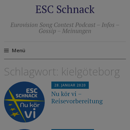
ESC Schnack
Eurovision Song Contest Podcast – Infos –
Gossip – Meinungen
Menü
Zum
Schlagwort:
kielgöteborg
Inhalt
springen
28. JANUAR 2020
Nu kör vi –
Reisevorbereitung