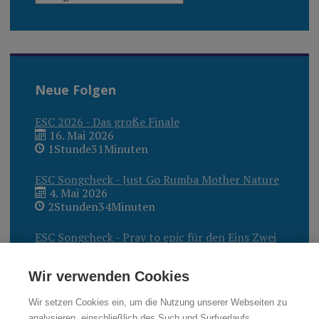
Neue Folgen
ESC 2026 - Das große Finale
16. Mai 2026
1Stunde31Minuten
ESC Songcheck - Just Go Rumba Mother Nature
4. Mai 2026
2Stunden34Minuten
ESC Songcheck - Pray to epic für den Eins Zwei
Drei Superstar?
27. April 2026
Wir verwenden Cookies
2Stunden40Minuten
Wir setzen Cookies ein, um die Nutzung unserer Webseiten zu
analysieren, einschließlich des Such und Surfverlaufs,