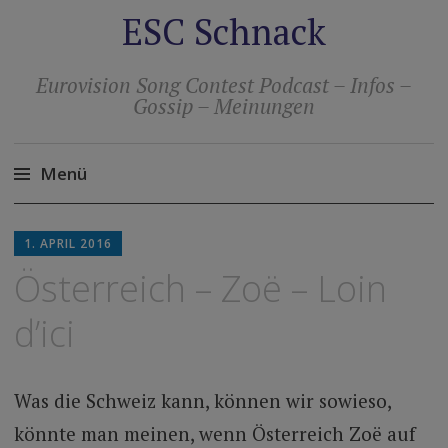
ESC Schnack
Eurovision Song Contest Podcast – Infos –
Gossip – Meinungen
Menü
Zum
Inhalt
1. APRIL 2016
springen
Österreich – Zoë – Loin
d’ici
Was die Schweiz kann, können wir sowieso,
könnte man meinen, wenn Österreich Zoë auf