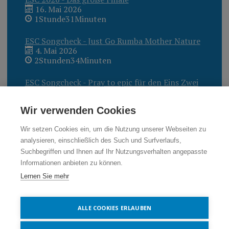
16. Mai 2026
1Stunde31Minuten
ESC Songcheck - Just Go Rumba Mother Nature
4. Mai 2026
2Stunden34Minuten
ESC Songcheck - Pray to epic für den Eins Zwei
Drei Superstar?
27. April 2026
Wir verwenden Cookies
2Stunden40Minuten
Wir setzen Cookies ein, um die Nutzung unserer Webseiten zu
analysieren, einschließlich des Such und Surfverlaufs,
Suchbegriffen und Ihnen auf Ihr Nutzungsverhalten angepasste
Informationen anbieten zu können.
Lernen Sie mehr
Cookie Einstellungen
ALLE COOKIES ERLAUBEN