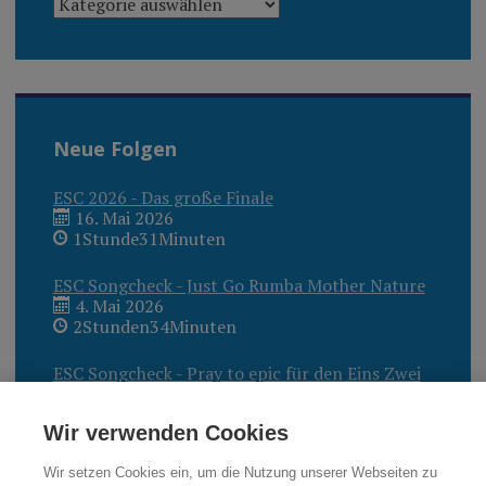
Neue Folgen
ESC 2026 - Das große Finale
16. Mai 2026
1Stunde31Minuten
ESC Songcheck - Just Go Rumba Mother Nature
4. Mai 2026
2Stunden34Minuten
ESC Songcheck - Pray to epic für den Eins Zwei
Drei Superstar?
27. April 2026
Wir verwenden Cookies
2Stunden40Minuten
Wir setzen Cookies ein, um die Nutzung unserer Webseiten zu