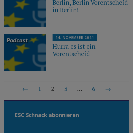
Berlin, Berlin Vorentscheid
in Berlin!
14. NOVEMBER 2021
Hurra es ist ein
Vorentscheid
Beiträge-
←
1
2
3
…
6
→
Navigation
ESC Schnack abonnieren